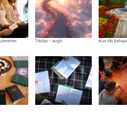
ruomenės
Tikslas – augti
Kuo tiki bahaja
mai
Studijų rateliai
Programa paa