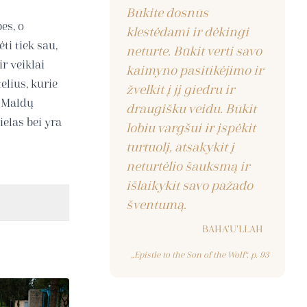
Būkite dosnūs
es, o
klestėdami ir dėkingi
ti tiek sau,
neturte. Būkit verti savo
r veiklai
kaimyno pasitikėjimo ir
elius, kurie
žvelkit į jį giedru ir
. Maldų
draugišku veidu. Būkit
elas bei yra
lobiu vargšui ir įspėkit
turtuolį, atsakykit į
neturtėlio šauksmą ir
išlaikykit savo pažado
šventumą.
BAHA'U'LLAH
„Epistle to the Son of the Wolf“, p. 93