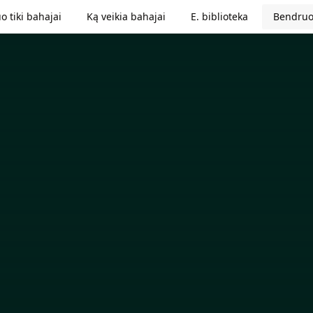
o tiki bahajai
Ką veikia bahajai
E. biblioteka
Bendruo