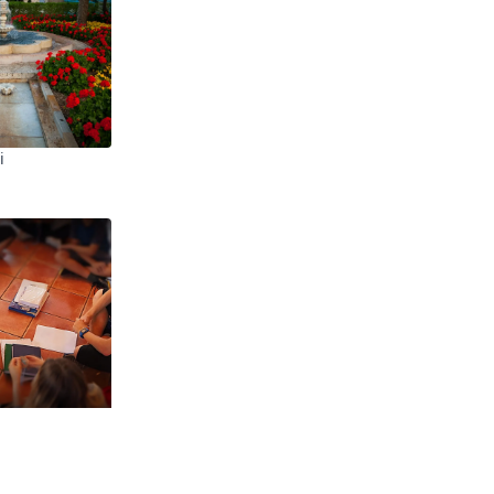
i
ugliams