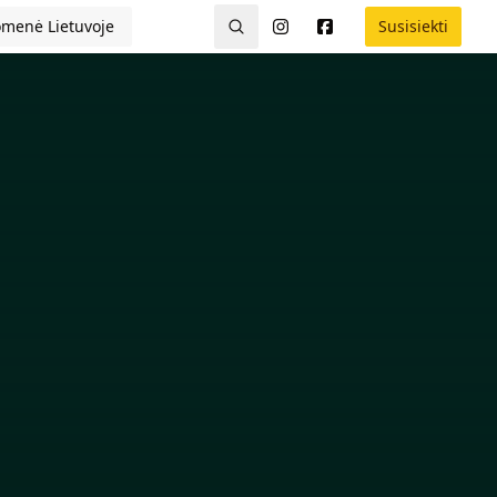
menė Lietuvoje
Susisiekti