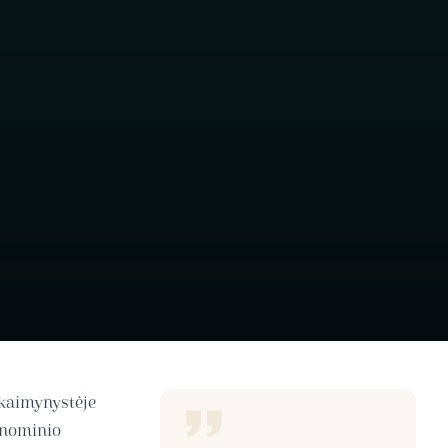
 kaimynystėje
konominio