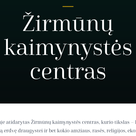
Žirmūnų
kaimynystės
centras
uje atidarytas Žirmūnų kaimynystės centras, kurio tikslas –
ą erdvę draugystei ir bet kokio amžiaus, rasės, religijos, e