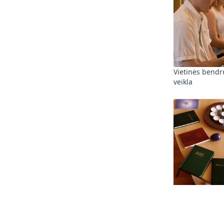
Vietinės bend
veikla
Maldų susitiki