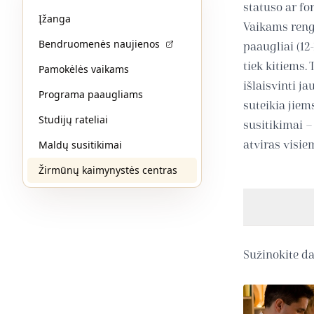
statuso ar fo
Įžanga
Vaikams reng
Bendruomenės naujienos
paaugliai (12
tiek kitiems.
Pamokėlės vaikams
išlaisvinti j
Programa paaugliams
suteikia jiem
Studijų rateliai
susitikimai –
Maldų susitikimai
atviras visie
Žirmūnų kaimynystės centras
Sužinokite d