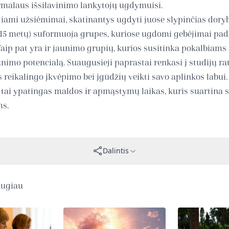
rmalaus išsilavinimo lankytojų ugdymuisi.
iami užsiėmimai, skatinantys ugdyti juose slypinčias doryb
-15 metų) suformuoja grupes, kuriose ugdomi gebėjimai padė
 Taip pat yra ir jaunimo grupių, kurios susitinka pokalbiams i
aunimo potencialą. Suaugusieji paprastai renkasi į studijų rat
s reikalingo įkvėpimo bei įgūdžių veikti savo aplinkos labui
 tai ypatingas maldos ir apmąstymų laikas, kuris suartina si
ms.
Dalintis
augiau