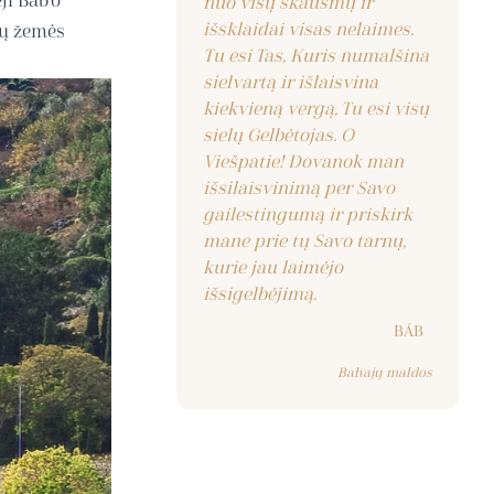
ji Báb’o
nuo visų skausmų ir
išsklaidai visas nelaimes.
ių žemės
Tu esi Tas, Kuris numalšina
sielvartą ir išlaisvina
kiekvieną vergą, Tu esi visų
sielų Gelbėtojas. O
Viešpatie! Dovanok man
išsilaisvinimą per Savo
gailestingumą ir priskirk
mane prie tų Savo tarnų,
kurie jau laimėjo
išsigelbėjimą.
BÁB
Bahajų maldos