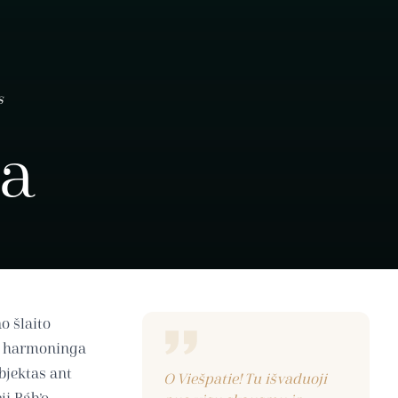
s
la
o šlaito
ir harmoninga
bjektas ant
O Viešpatie! Tu išvaduoji