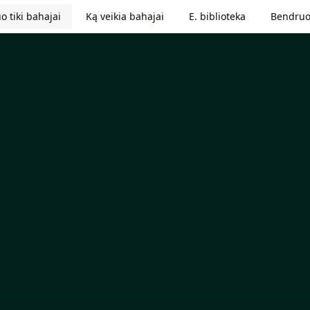
o tiki bahajai
Ką veikia bahajai
E. biblioteka
Bendruo