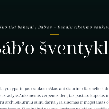
Kuo tiki bahajai | Báb’as – Bahajų tikėjimo šaukly
áb’o šventyk
la yra ypatingas traukos taškas ant šiaurinio Karmelio kaln
e, Izraelyje. Auksinėmis čerpėmis dengtas pastato kupolas 
rų architektūrinių stilių darna yra žinomas ir mėgstamas o