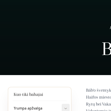
B
Báb’o šventyk
Kuo tiki bahajai
Haifos miest
Rytų bei Vaka
Trumpa apžvalga