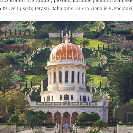
ros kranto. Šį spindintį pastatą, kuriame palaidoti žemiškie
a 19 vešlių sodų terasų. Bahajams tai yra viena iš švenčiaus