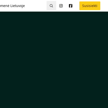
menė Lietuvoje
Susisiekti