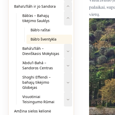
Viduržemio jū
Baha’u’lláh ir jo Sandora
palaikai, sup
vietų.
Báb’as – Bahajų
tikėjimo šauklys
Báb’o raštai
Báb’o šventykla
Bahá’u’lláh –
Dieviškasis Mokytojas
’Abdu’l-Bahá –
Sandoros Centras
Shoghi Effendi –
bahajų tikėjimo
Globėjas
Visuotiniai
Teisingumo Rūmai
Amžina sielos kelionė