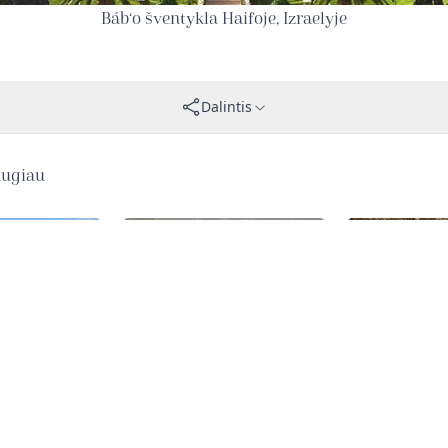
Báb‘o šventykla Haifoje, Izraelyje
Dalintis
augiau
 tikėjimo
Báb’o raštai
Bahá’u’lláh – D
Mokytojas