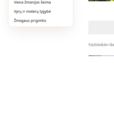
Viena žmonijos šeima
Vyrų ir moterų lygybė
Žmogaus prigimtis
Sužinokite d
Báb’as – Bahajų
šauklys