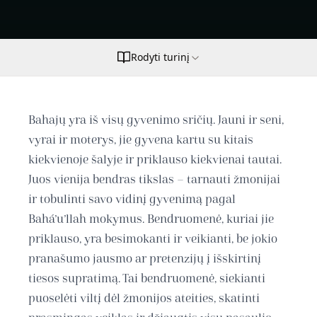
Rodyti turinį
Bahajų yra iš visų gyvenimo sričių. Jauni ir seni,
vyrai ir moterys, jie gyvena kartu su kitais
kiekvienoje šalyje ir priklauso kiekvienai tautai.
Juos vienija bendras tikslas – tarnauti žmonijai
ir tobulinti savo vidinį gyvenimą pagal
Bahá’u’llah mokymus. Bendruomenė, kuriai jie
priklauso, yra besimokanti ir veikianti, be jokio
pranašumo jausmo ar pretenzijų į išskirtinį
tiesos supratimą. Tai bendruomenė, siekianti
puoselėti viltį dėl žmonijos ateities, skatinti