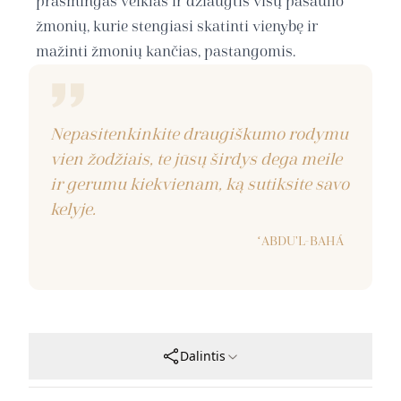
prasmingas veiklas ir džiaugtis visų pasaulio
žmonių, kurie stengiasi skatinti vienybę ir
mažinti žmonių kančias, pastangomis.
Nepasitenkinkite draugiškumo rodymu
vien žodžiais, te jūsų širdys dega meile
ir gerumu kiekvienam, ką sutiksite savo
kelyje.
ʻABDU'L-BAHÁ
Dalintis