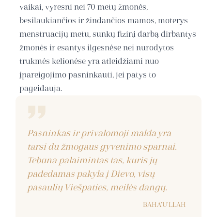
vaikai, vyresni nei 70 metų žmonės,
besilaukiančios ir žindančios mamos, moterys
menstruacijų metu, sunkų fizinį darbą dirbantys
žmonės ir esantys ilgesnėse nei nurodytos
trukmės kelionėse yra atleidžiami nuo
įpareigojimo pasninkauti, jei patys to
pageidauja.
Pasninkas ir privalomoji malda yra
tarsi du žmogaus gyvenimo sparnai.
Tebūna palaimintas tas, kuris jų
padedamas pakyla į Dievo, visų
pasaulių Viešpaties, meilės dangų.
BAHA'U'LLAH