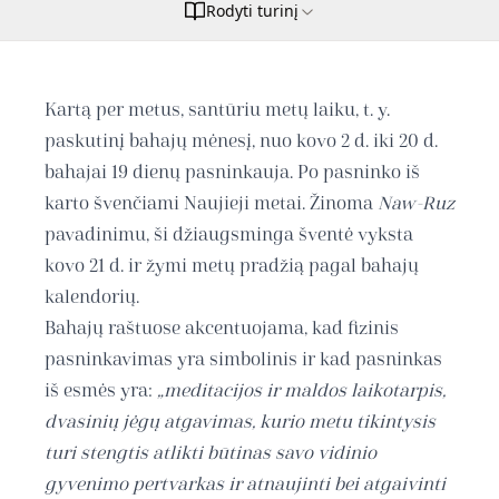
Rodyti turinį
Kartą per metus, santūriu metų laiku, t. y.
paskutinį bahajų mėnesį, nuo kovo 2 d. iki 20 d.
bahajai 19 dienų pasninkauja. Po pasninko iš
karto švenčiami Naujieji metai. Žinoma
Naw-Ruz
pavadinimu, ši džiaugsminga šventė vyksta
kovo 21 d. ir žymi metų pradžią pagal bahajų
kalendorių.
Bahajų raštuose akcentuojama, kad fizinis
pasninkavimas yra simbolinis ir kad pasninkas
iš esmės yra:
„meditacijos ir maldos laikotarpis,
dvasinių jėgų atgavimas, kurio metu tikintysis
turi stengtis atlikti būtinas savo vidinio
gyvenimo pertvarkas ir atnaujinti bei atgaivinti