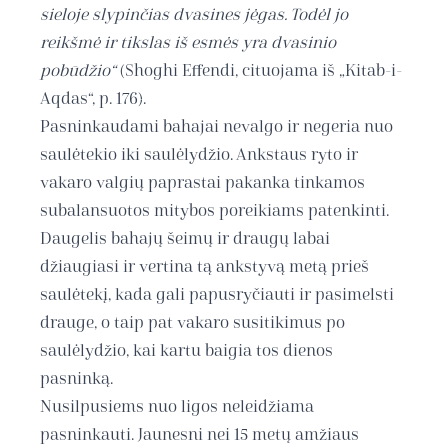
sieloje slypinčias dvasines jėgas. Todėl jo
reikšmė ir tikslas iš esmės yra dvasinio
pobūdžio“
(Shoghi Effendi, cituojama iš „Kitab-i-
Aqdas“, p. 176).
Pasninkaudami bahajai nevalgo ir negeria nuo
saulėtekio iki saulėlydžio. Ankstaus ryto ir
vakaro valgių paprastai pakanka tinkamos
subalansuotos mitybos poreikiams patenkinti.
Daugelis bahajų šeimų ir draugų labai
džiaugiasi ir vertina tą ankstyvą metą prieš
saulėtekį, kada gali papusryčiauti ir pasimelsti
drauge, o taip pat vakaro susitikimus po
saulėlydžio, kai kartu baigia tos dienos
pasninką.
Nusilpusiems nuo ligos neleidžiama
pasninkauti. Jaunesni nei 15 metų amžiaus