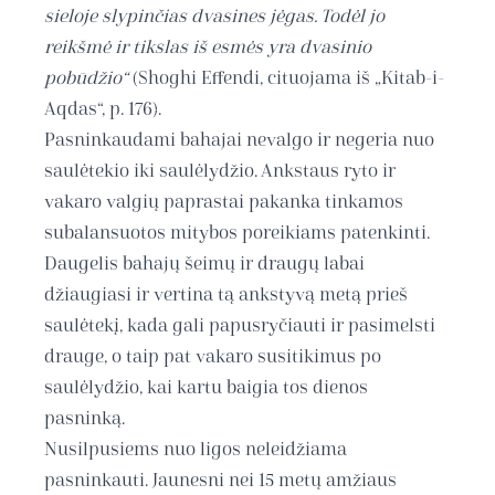
sieloje slypinčias dvasines jėgas. Todėl jo
reikšmė ir tikslas iš esmės yra dvasinio
pobūdžio“
(Shoghi Effendi, cituojama iš „Kitab-i-
Aqdas“, p. 176).
Pasninkaudami bahajai nevalgo ir negeria nuo
saulėtekio iki saulėlydžio. Ankstaus ryto ir
vakaro valgių paprastai pakanka tinkamos
subalansuotos mitybos poreikiams patenkinti.
Daugelis bahajų šeimų ir draugų labai
džiaugiasi ir vertina tą ankstyvą metą prieš
saulėtekį, kada gali papusryčiauti ir pasimelsti
drauge, o taip pat vakaro susitikimus po
saulėlydžio, kai kartu baigia tos dienos
pasninką.
Nusilpusiems nuo ligos neleidžiama
pasninkauti. Jaunesni nei 15 metų amžiaus