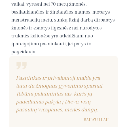
vaikai, vyresni nei 70 metų žmonės,
besilaukiančios ir žindančios mamos, moterys
menstruacijų metu, sunkų fizinį darbą dirbantys
žmonės ir esantys ilgesnėse nei nurodytos
trukmės kelionėse yra atleidžiami nuo
įpareigojimo pasninkauti, jei patys to
pageidauja.
Pasninkas ir privalomoji malda yra
tarsi du žmogaus gyvenimo sparnai.
Tebūna palaimintas tas, kuris jų
padedamas pakyla į Dievo, visų
pasaulių Viešpaties, meilės dangų.
BAHA'U'LLAH