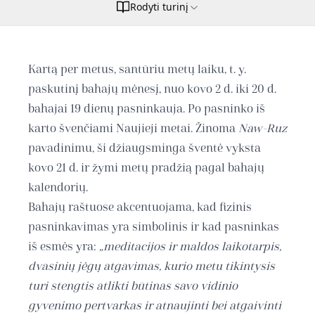
Rodyti turinį
Kartą per metus, santūriu metų laiku, t. y.
paskutinį bahajų mėnesį, nuo kovo 2 d. iki 20 d.
bahajai 19 dienų pasninkauja. Po pasninko iš
karto švenčiami Naujieji metai. Žinoma
Naw-Ruz
pavadinimu, ši džiaugsminga šventė vyksta
kovo 21 d. ir žymi metų pradžią pagal bahajų
kalendorių.
Bahajų raštuose akcentuojama, kad fizinis
pasninkavimas yra simbolinis ir kad pasninkas
iš esmės yra:
„meditacijos ir maldos laikotarpis,
dvasinių jėgų atgavimas, kurio metu tikintysis
turi stengtis atlikti būtinas savo vidinio
gyvenimo pertvarkas ir atnaujinti bei atgaivinti